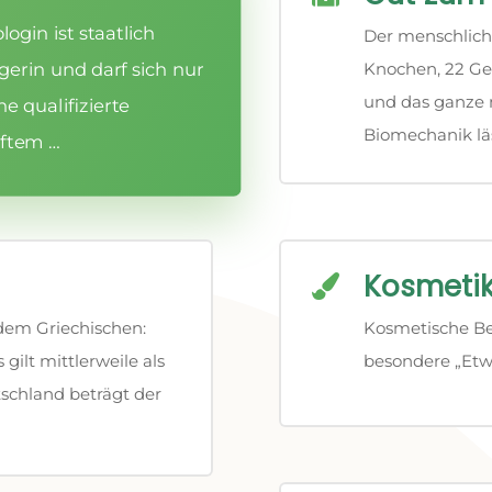
ogin ist staatlich
Der menschlich
erin und darf sich nur
Knochen, 22 Ge
und das ganze 
e qualifizierte
Biomechanik lä
üftem …
Kosmeti

dem Griechischen:
Kosmetische Be
gilt mittlerweile als
besondere „Etwa
schland beträgt der